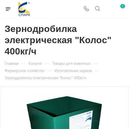
0
Зернодробилка
электрическая "Колос"
400кг/ч
—
—
—
Главная
Каталог
Товары для животных
—
—
Фермерское хозяйство
Изготовление кормов
Зернодробилка электрическая "Колос" 400кг/ч