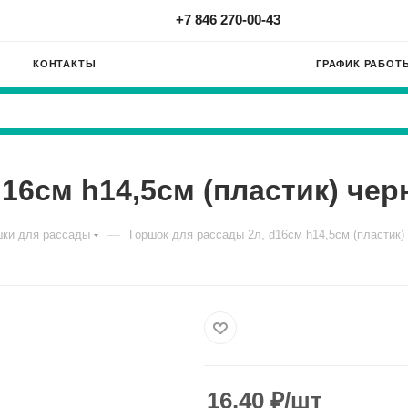
+7 846 270-00-43
КОНТАКТЫ
ГРАФИК РАБОТ
16см h14,5см (пластик) че
—
шки для рассады
Горшок для рассады 2л, d16см h14,5см (пластик)
16.40
₽
/шт