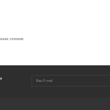
льких сезонов.
х