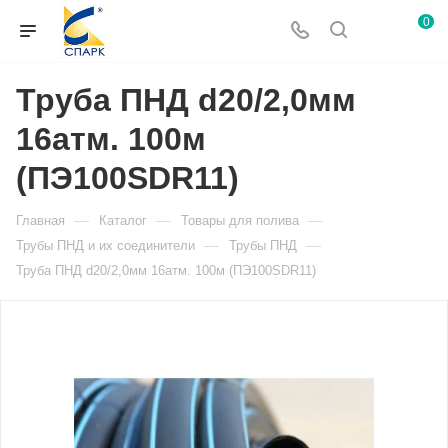
0
Труба ПНД d20/2,0мм
16атм. 100м
(ПЭ100SDR11)
—
—
—
Главная
Каталог
Товары для полива
—
—
Трубы ПНД и их соединители
Трубы ПНД
Труба ПНД d20/2,0мм 16атм. 100м (ПЭ100SDR11)