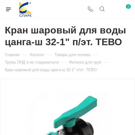
0
Кран шаровый для воды
цанга-ш 32-1" п/эт. ТЕВО
—
—
—
Главная
Каталог
Товары для полива
—
—
Трубы ПНД и их соединители
Фитинги для труб
Кран шаровый для воды цанга-ш 32-1" п/эт. ТЕВО