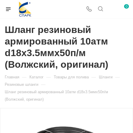
0
Шланг резиновый
армированный 10атм
d18х3.5ммх50п/м
(Волжский, оригинал)
—
—
—
—
Главная
Каталог
Товары для полива
Шланги
—
Резиновые шланги
Шланг резиновый армированный 10атм d18х3.5ммх50п/м
(Волжский, оригинал)