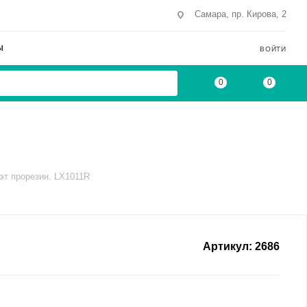
Самара, пр. Кирова, 2
Ы
ВОЙТИ
0
0
/эт прорезин. LX1011R
Артикул:
2686