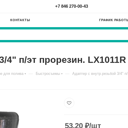
+7 846 270-00-43
КОНТАКТЫ
ГРАФИК РАБОТ
3/4" п/эт прорезин. LX1011R
—
—
е для полива
Быстросъемы
Адаптер с внутр.резьбой 3/4" п
53.20
₽
/шт