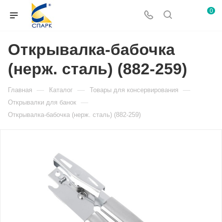
0
Открывалка-бабочка
(нерж. сталь) (882-259)
—
—
—
Главная
Каталог
Товары для консервирования
—
Открывалки для банок
Открывалка-бабочка (нерж. сталь) (882-259)