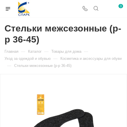
0
Стельки межсезонные (р-
р 36-45)
—
—
—
Главная
Каталог
Товары для дома
—
Уход за одеждой и обувью
Косметика и аксессуары для обуви
—
Стельки межсезонные (р-р 36-45)