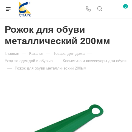
0
Рожок для обуви
металлический 200мм
—
—
—
Главная
Каталог
Товары для дома
—
Уход за одеждой и обувью
Косметика и аксессуары для обуви
—
Рожок для обуви металлический 200мм