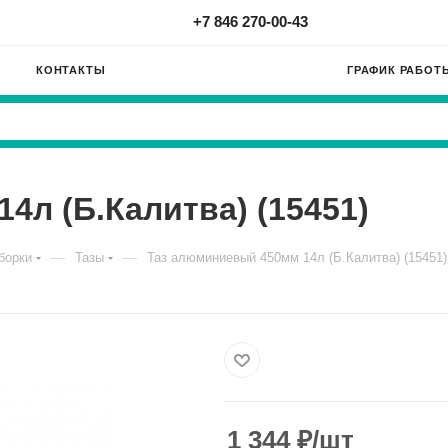
+7 846 270-00-43
КОНТАКТЫ
ГРАФИК РАБОТ
4л (Б.Калитва) (15451)
—
—
борки
Тазы
Таз алюминиевый 450мм 14л (Б.Калитва) (15451)
1 344
₽
/шт