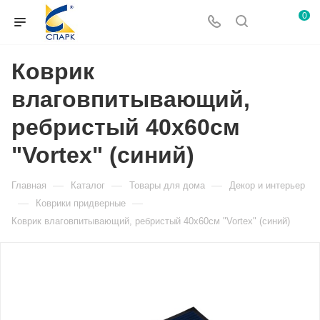
0
Коврик
влаговпитывающий,
ребристый 40х60см
"Vortex" (синий)
—
—
—
Главная
Каталог
Товары для дома
Декор и интерьер
—
—
Коврики придверные
Коврик влаговпитывающий, ребристый 40х60см "Vortex" (синий)