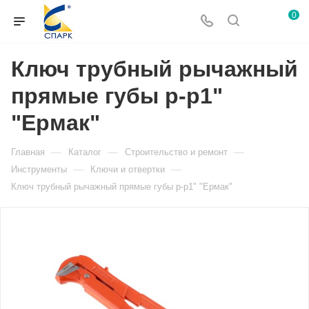
0
Ключ трубный рычажный
прямые губы р-р1"
"Ермак"
—
—
—
Главная
Каталог
Строительство и ремонт
—
—
Инструменты
Ключи и отвертки
Ключ трубный рычажный прямые губы р-р1" "Ермак"