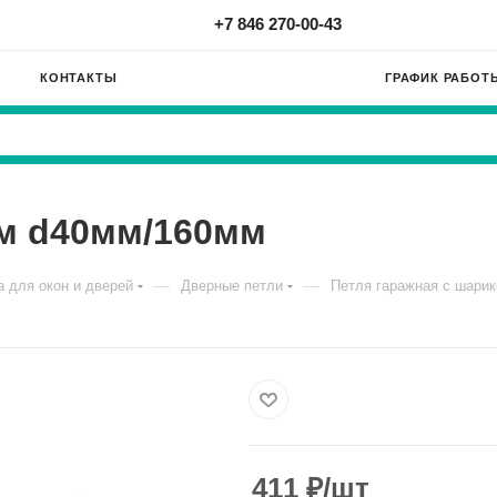
+7 846 270-00-43
КОНТАКТЫ
ГРАФИК РАБОТ
ом d40мм/160мм
—
—
 для окон и дверей
Дверные петли
Петля гаражная с шари
411
₽
/шт