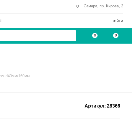
Самара, пр. Кирова, 2
Ы
ВОЙТИ
0
0
ком d40мм/160мм
Артикул:
28366