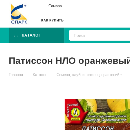
Самара
КАК КУПИТЬ
КАТАЛОГ
Патиссон НЛО оранжевый 
—
—
—
Главная
Каталог
Семена, клубни, саженцы растений