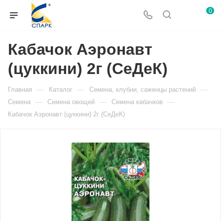
0
Кабачок Аэронавт
(цуккини) 2г (СеДеК)
—
—
—
Главная
Каталог
Семена, клубни, саженцы растений
—
—
—
Семена
Семена овощей
Семена кабачков
Кабачок Аэронавт (цуккини) 2г (СеДеК)