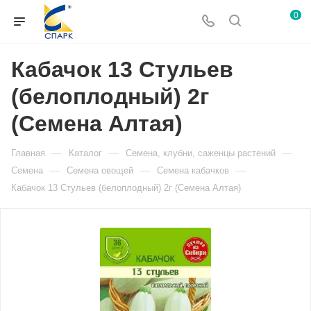
0
Кабачок 13 Стульев
(белоплодный) 2г
(Семена Алтая)
—
—
—
Главная
Каталог
Семена, клубни, саженцы растений
—
—
—
Семена
Семена овощей
Семена кабачков
Кабачок 13 Стульев (белоплодный) 2г (Семена Алтая)