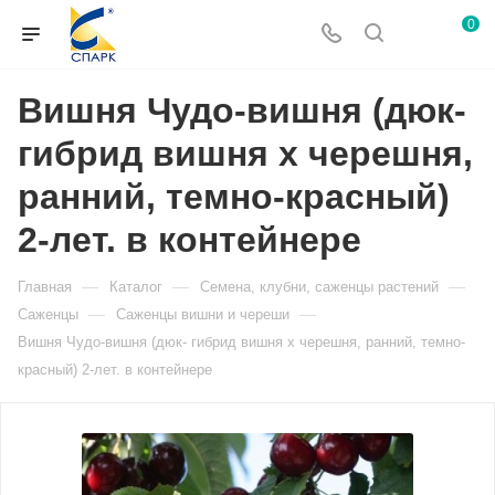
0
Вишня Чудо-вишня (дюк-
гибрид вишня х черешня,
ранний, темно-красный)
2-лет. в контейнере
—
—
—
Главная
Каталог
Семена, клубни, саженцы растений
—
—
Саженцы
Саженцы вишни и череши
Вишня Чудо-вишня (дюк- гибрид вишня х черешня, ранний, темно-
красный) 2-лет. в контейнере