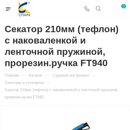
0
Секатор 210мм (тефлон)
с наковаленкой и
ленточной пружиной,
прорезин.ручка FT940
—
—
—
Главная
Каталог
Садовый инструмент
—
Секаторы и сучкорезы
Секатор 210мм (тефлон) с наковаленкой и ленточной пружиной,
прорезин.ручка FT940