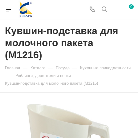
0
Кувшин-подставка для
молочного пакета
(М1216)
—
—
—
Главная
Каталог
Посуда
Кухонные принадлежности
—
—
Рейлинги, держатели и полки
Кувшин-подставка для молочного пакета (М1216)