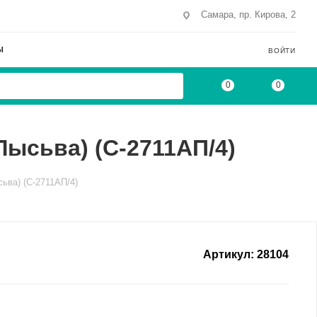
Самара, пр. Кирова, 2
Ы
ВОЙТИ
0
0
Лысьва) (С-2711АП/4)
сьва) (С-2711АП/4)
Артикул:
28104