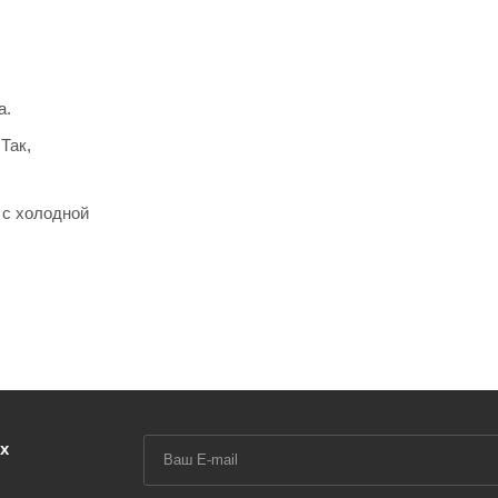
а.
Так,
 с холодной
х