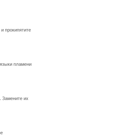
 и прокипятите
ы языки пламени
. Замените их
не