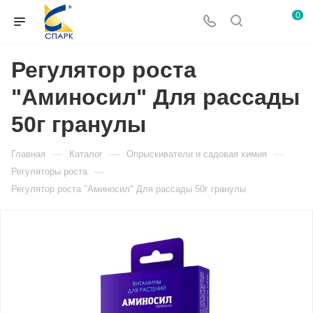
0
Регулятор роста
"Аминосил" Для рассады
50г гранулы
—
—
—
Главная
Каталог
Опрыскиватели и садовая химия
—
Регуляторы роста
Регулятор роста "Аминосил" Для рассады 50г гранулы