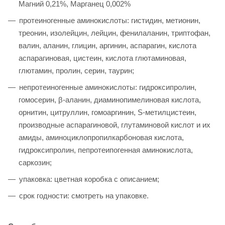
Магний 0,21%, Марганец 0,002%
протеиногенные аминокислоты: гистидин, метионин,
треонин, изолейцин, лейцин, фенилаланин, триптофан,
валин, аланин, глицин, аргинин, аспарагин, кислота
аспарагиновая, цистеин, кислота глютаминовая,
глютамин, пролин, серин, таурин;
непротеиногенные аминокислоты: гидроксипролин,
гомосерин, β-аланин, диаминопимелиновая кислота,
орнитин, цитруллин, гомоаргинин, S-метилцистеин,
производные аспарагиновой, глутаминовой кислот и их
амиды, аминоциклопропилкарбоновая кислота,
гидроксипролин, пепротеипогенная аминокислота,
саркозин;
упаковка: цветная коробка с описанием;
срок годности: смотреть на упаковке.