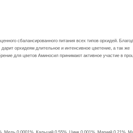
ценного сбалансированного питания всех типов орхидей. Благо
дарит орхидеям длительное и интенсивное цветение, а так же
брение для цветов Аминосил принимают активное участие в про
%, Медь 0,0001%, Кальций 0,55%, Цинк 0,001%, Магний 0,21%, М