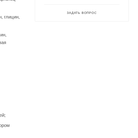
ЗАДАТЬ ВОПРОС
, глицин,
ин,
вая
ей;
вором