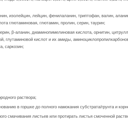
нин, изолейцин, лейцин, фенилаланин, триптофан, валин, аланин
лота глютаминовая, глютамин, пролин, серин, таурин;
ерин, β-аланин, диаминопимелиновая кислота, орнитин, цитрулл
ой, глутаминовой кислот и их амиды, аминоциклопропилкарбоно
а, саркозин;
родного раствора;
ованию в горшке до полного намокания субстрата/грунта и корн
ого смачивания листьев или протирать листья смоченной раст