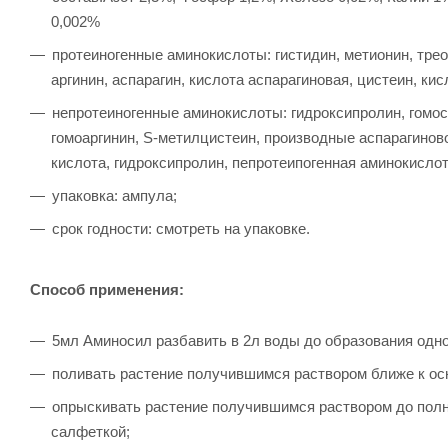
0,002%
протеиногенные аминокислоты: гистидин, метионин, трео
аргинин, аспарагин, кислота аспарагиновая, цистеин, кис
непротеиногенные аминокислоты: гидроксипролин, гомос
гомоаргинин, S-метилцистеин, производные аспарагинов
кислота, гидроксипролин, пепротеипогенная аминокислот
упаковка: ампула;
срок годности: смотреть на упаковке.
Способ применения:
5мл Аминосил разбавить в 2л воды до образования одно
поливать растение получившимся раствором ближе к осн
опрыскивать растение получившимся раствором до полн
салфеткой;