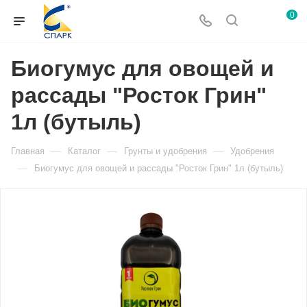
0
Биогумус для овощей и
рассады "Росток Грин"
1л (бутыль)
—
—
—
Главная
Каталог
Грунты и удобрения
Удобрения
—
Биогумус для овощей и рассады "Росток Грин" 1л (бутыль)