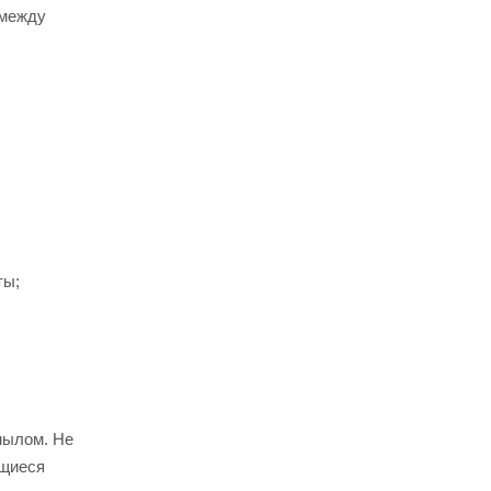
 между
ты;
мылом. Не
ющиеся