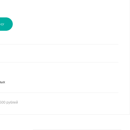
НУ
мых
500 рублей