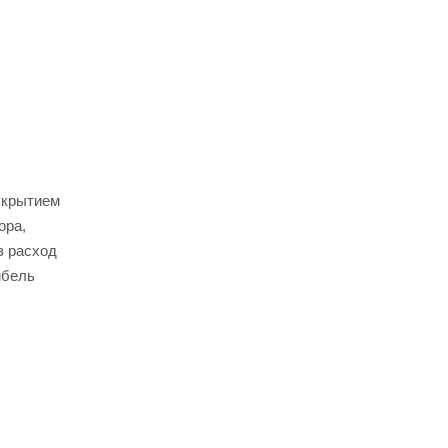
укрытием
ора,
в расход
ибель