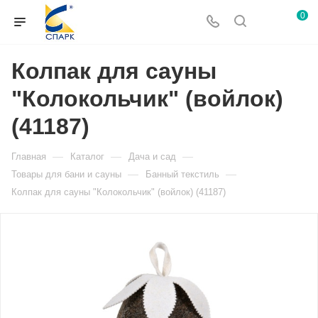
0
Колпак для сауны
"Колокольчик" (войлок)
(41187)
—
—
—
Главная
Каталог
Дача и сад
—
—
Товары для бани и сауны
Банный текстиль
Колпак для сауны "Колокольчик" (войлок) (41187)