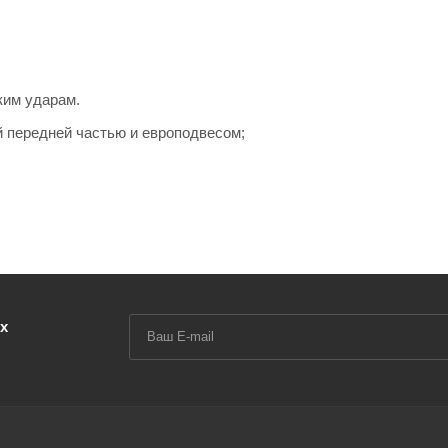
ким ударам.
й передней частью и европодвесом;
х