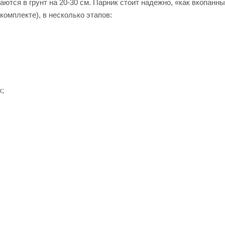
ются в грунт на 20-30 см. Парник стоит надежно, «как вкопанны
омплекте), в несколько этапов:
к;