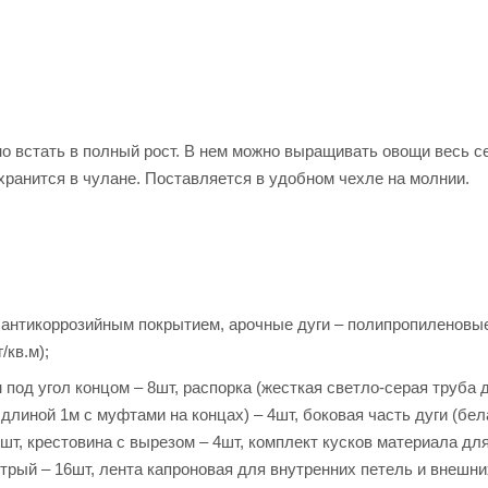
но встать в полный рост. В нем можно выращивать овощи весь с
 хранится в чулане. Поставляется в удобном чехле на молнии.
с антикоррозийным покрытием, арочные дуги – полипропиленовы
/кв.м);
 под угол концом – 8шт, распорка (жесткая светло-серая труба 
 длиной 1м с муфтами на концах) – 4шт, боковая часть дуги (бел
4шт, крестовина с вырезом – 4шт, комплект кусков материала дл
стрый – 16шт, лента капроновая для внутренних петель и внешни