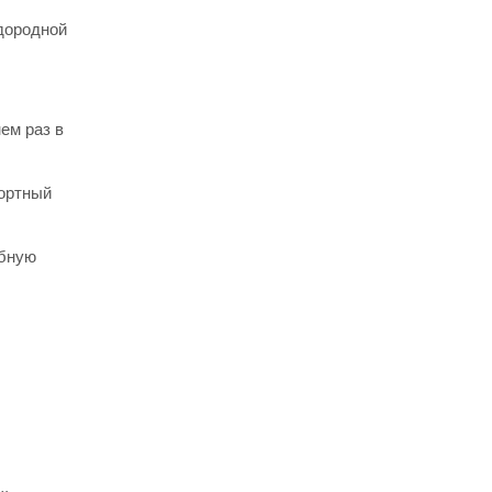
дородной
ем раз в
фортный
обную