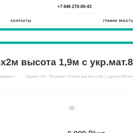
+7 846 270-00-43
КОНТАКТЫ
ГРАФИК РАБОТ
5х2м высота 1,9м с укр.мат.
—
арники
Парник п/эт. "Великан" 4,5х2м высота 1,9м с укр.мат.80г/к