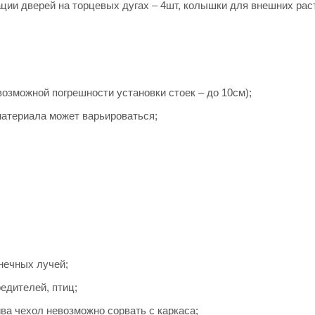
ации дверей на торцевых дугах – 4шт, колышки для внешних рас
возможной погрешности установки стоек – до 10см);
материала может варьироваться;
нечных лучей;
едителей, птиц;
ва чехол невозможно сорвать с каркаса;