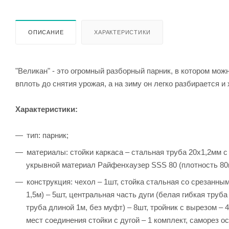
ОПИСАНИЕ
ХАРАКТЕРИСТИКИ
"Великан" - это огромный разборный парник, в котором мож
вплоть до снятия урожая, а на зиму он легко разбирается и
Характеристики:
тип: парник;
материалы: стойки каркаса – стальная труба 20х1,2мм 
укрывной материал Райфенхаузер SSS 80 (плотность 80г
конструкция: чехол – 1шт, стойка стальная со срезанным
1,5м) – 5шт, центральная часть дуги (белая гибкая труба
труба длиной 1м, без муфт) – 8шт, тройник с вырезом – 
мест соединения стойки с дугой – 1 комплект, саморез о