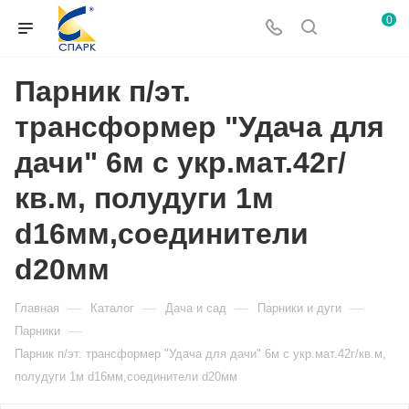
0
Парник п/эт.
трансформер "Удача для
дачи" 6м с укр.мат.42г/
кв.м, полудуги 1м
d16мм,соединители
d20мм
—
—
—
—
Главная
Каталог
Дача и сад
Парники и дуги
—
Парники
Парник п/эт. трансформер "Удача для дачи" 6м с укр.мат.42г/кв.м,
полудуги 1м d16мм,соединители d20мм