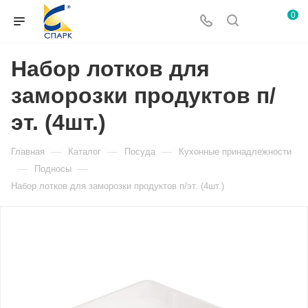
0
Набор лотков для
заморозки продуктов п/
эт. (4шт.)
—
—
—
Главная
Каталог
Посуда
Кухонные принадлежности
—
—
Подносы
Набор лотков для заморозки продуктов п/эт. (4шт.)