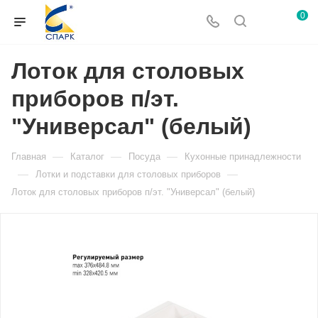
0
Лоток для столовых
приборов п/эт.
"Универсал" (белый)
—
—
—
Главная
Каталог
Посуда
Кухонные принадлежности
—
—
Лотки и подставки для столовых приборов
Лоток для столовых приборов п/эт. "Универсал" (белый)