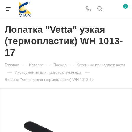
0
Лопатка "Vetta" узкая
(термопластик) WH 1013-
17
—
—
—
Главная
Каталог
Посуда
Кухонные принадлежности
—
—
Инструменты для приготовления еды
Лопатка "Vetta" узкая (термопластик) WH 1013-17