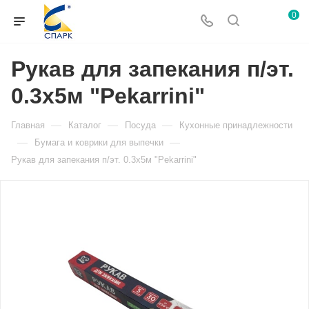
0
Рукав для запекания п/эт.
0.3х5м "Pekarrini"
—
—
—
Главная
Каталог
Посуда
Кухонные принадлежности
—
—
Бумага и коврики для выпечки
Рукав для запекания п/эт. 0.3х5м "Pekarrini"