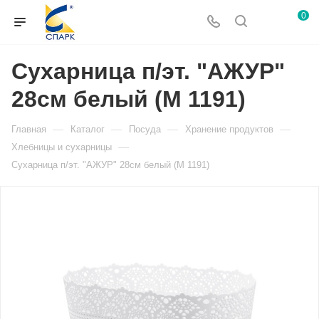
0
Сухарница п/эт. "АЖУР"
28см белый (М 1191)
—
—
—
—
Главная
Каталог
Посуда
Хранение продуктов
—
Хлебницы и сухарницы
Сухарница п/эт. "АЖУР" 28см белый (М 1191)