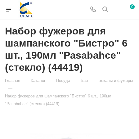
0
Набор фужеров для
шампанского "Бистро" 6
шт., 190мл "Pasabahce"
(стекло) (44419)
—
—
—
—
Главная
Каталог
Посуда
Бар
Бокалы и фужеры
—
Набор фужеров для шампанского "Бистро" 6 шт., 190мл
"Pasabahce" (стекло) (44419)