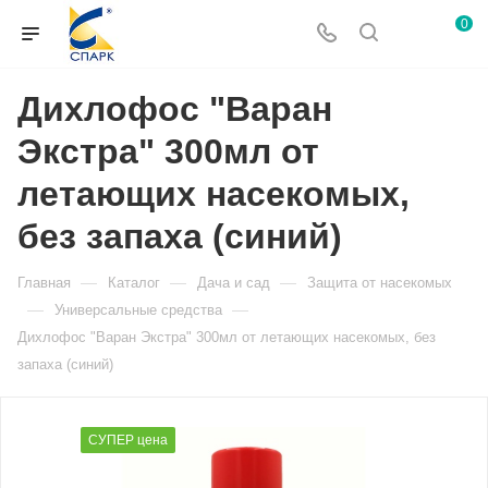
0
Дихлофос "Варан
Экстра" 300мл от
летающих насекомых,
без запаха (синий)
—
—
—
Главная
Каталог
Дача и сад
Защита от насекомых
—
—
Универсальные средства
Дихлофос "Варан Экстра" 300мл от летающих насекомых, без
запаха (синий)
СУПЕР цена