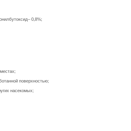
ронилбутоксид– 0,8%;
местах;
ботанной поверхностью;
ругих насекомых;