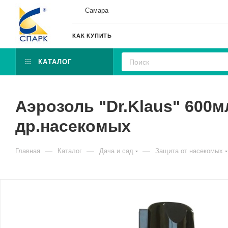
Самара
КАК КУПИТЬ
КАТАЛОГ
Аэрозоль "Dr.Klaus" 600м
др.насекомых
—
—
—
Главная
Каталог
Дача и сад
Защита от насекомых