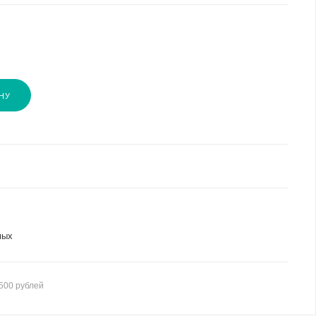
НУ
мых
500 рублей