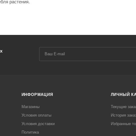
ебля растения.
х
ИНФОРМАЦИЯ
ЛИЧНЫЙ К
Магазины
Текущие зака
Условия оплаты
История зака
Условия доставки
Избранные т
Политика