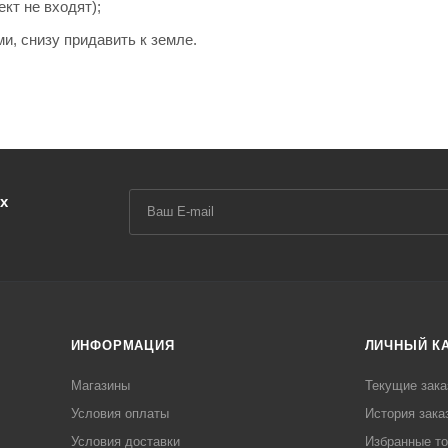
кт не входят);
и, снизу придавить к земле.
х
ИНФОРМАЦИЯ
ЛИЧНЫЙ К
Магазины
Текущие зака
Условия оплаты
История зака
Условия доставки
Избранные т