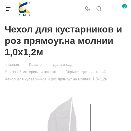
0
Чехол для кустарников и
роз прямоуг.на молнии
1,0х1,2м
—
—
—
Главная
Каталог
Дача и сад
—
—
Укрывной материал и пленка
Укрытия для растений
Чехол для кустарников и роз прямоуг.на молнии 1,0х1,2м