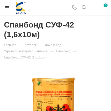
0
Спанбонд СУФ-42
(1,6х10м)
—
—
—
Главная
Каталог
Дача и сад
—
—
Укрывной материал и пленка
Спанбонд
Спанбонд СУФ-42 (1,6х10м)