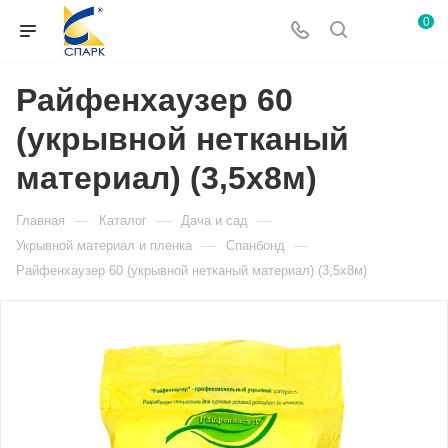
0
Райфенхаузер 60
(укрывной нетканый
материал) (3,5х8м)
—
—
—
Главная
Каталог
Дача и сад
—
—
Укрывной материал и пленка
Спанбонд
Райфенхаузер 60 (укрывной нетканый материал) (3,5х8м)