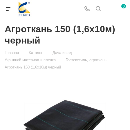
0
Агроткань 150 (1,6х10м)
черный
—
—
—
Главная
Каталог
Дача и сад
—
—
Укрывной материал и пленка
Геотекстиль, агроткань
Агроткань 150 (1,6х10м) черный