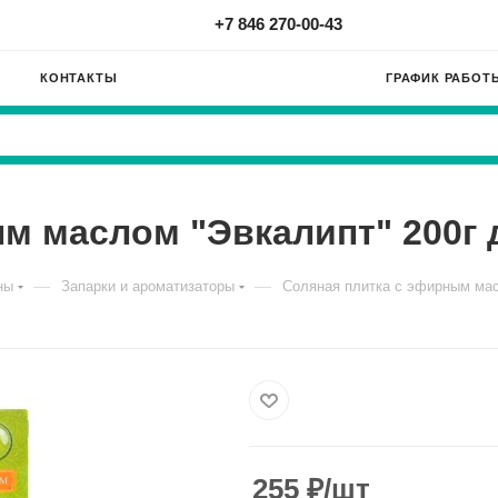
+7 846 270-00-43
КОНТАКТЫ
ГРАФИК РАБОТ
м маслом "Эвкалипт" 200г д
—
—
ны
Запарки и ароматизаторы
Соляная плитка с эфирным масл
255
₽
/шт