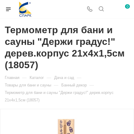
0
Термометр для бани и
сауны "Держи градус!"
дерев.корпус 21х4х1,5см
(18057)
—
—
—
Главная
Каталог
Дача и сад
—
—
Товары для бани и сауны
Банный декор
Термометр для бани и сауны "Держи градус!" дерев.корпус
21х4х1,5см (18057)