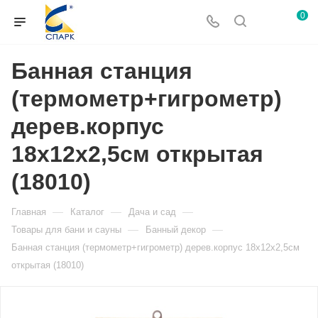
0
Банная станция
(термометр+гигрометр)
дерев.корпус
18х12х2,5см открытая
(18010)
—
—
—
Главная
Каталог
Дача и сад
—
—
Товары для бани и сауны
Банный декор
Банная станция (термометр+гигрометр) дерев.корпус 18х12х2,5см
открытая (18010)