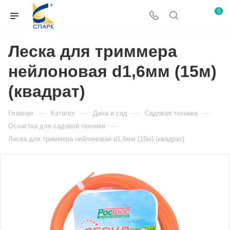
0
Леска для триммера
нейлоновая d1,6мм (15м)
(квадрат)
—
—
—
—
Главная
Каталог
Дача и сад
Садовая техника
—
Оснастка для садовой техники
Леска для триммера нейлоновая d1,6мм (15м) (квадрат)