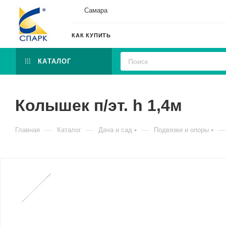
Самара
КАК КУПИТЬ
КАТАЛОГ
Колышек п/эт. h 1,4м
—
—
—
—
Главная
Каталог
Дача и сад
Подвязки и опоры