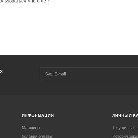
ользоваться много лет;
х
ИНФОРМАЦИЯ
ЛИЧНЫЙ К
Магазины
Текущие зака
Условия оплаты
История зака