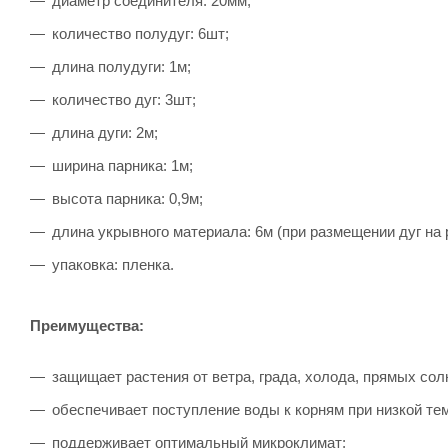
диаметр соединителя: 20мм;
количество полудуг: 6шт;
длина полудуги: 1м;
количество дуг: 3шт;
длина дуги: 2м;
ширина парника: 1м;
высота парника: 0,9м;
длина укрывного материала: 6м (при размещении дуг на 
упаковка: пленка.
Преимущества:
защищает растения от ветра, града, холода, прямых сол
обеспечивает поступление воды к корням при низкой темп
поддерживает оптимальный микроклимат;