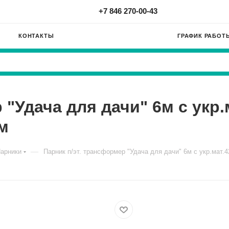
+7 846 270-00-43
КОНТАКТЫ
ГРАФИК РАБОТ
"Удача для дачи" 6м с укр.м
м
—
арники
Парник п/эт. трансформер "Удача для дачи" 6м с укр.мат.