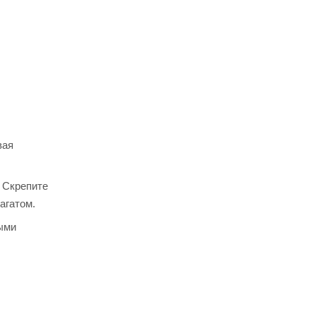
вая
. Скрепите
агатом.
ными