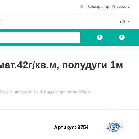
Самара, пр. Кирова, 2
Ы
ВОЙТИ
0
0
ат.42г/кв.м, полудуги 1м
42г/кв.м, полудуги 1м d16мм,соединители d20мм
Артикул:
3754