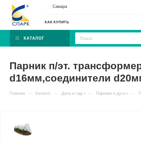
Самара
КАК КУПИТЬ
КАТАЛОГ
Парник п/эт. трансформер 
d16мм,соединители d20м
—
—
—
—
Главная
Каталог
Дача и сад
Парники и дуги
П