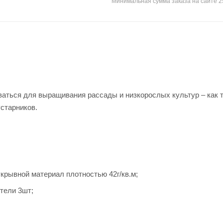
Минимальная сумма заказа на сайте 2
аться для выращивания рассады и низкорослых культур – как 
устарников.
укрывной материал плотностью 42г/кв.м;
тели 3шт;