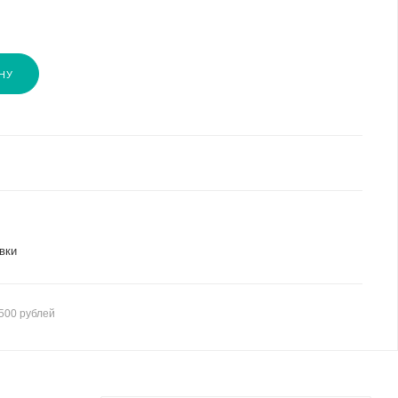
НУ
вки
500 рублей