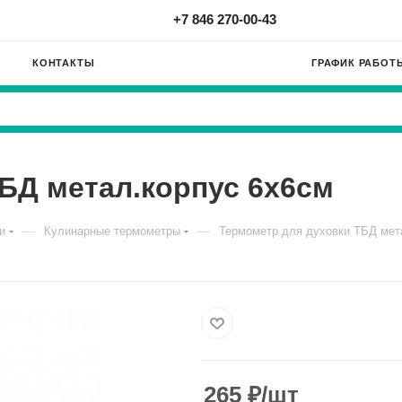
+7 846 270-00-43
КОНТАКТЫ
ГРАФИК РАБОТ
БД метал.корпус 6х6см
—
—
и
Кулинарные термометры
Термометр для духовки ТБД мет
265
₽
/шт